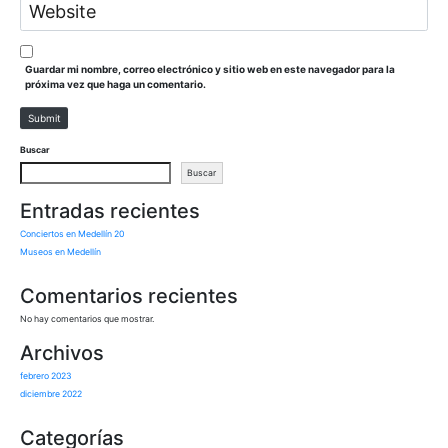
W
i
e
l
b
*
s
i
Guardar mi nombre, correo electrónico y sitio web en este navegador para la
t
próxima vez que haga un comentario.
e
Submit
Buscar
Buscar
Entradas recientes
Conciertos en Medellín 20
Museos en Medellín
Comentarios recientes
No hay comentarios que mostrar.
Archivos
febrero 2023
diciembre 2022
Categorías