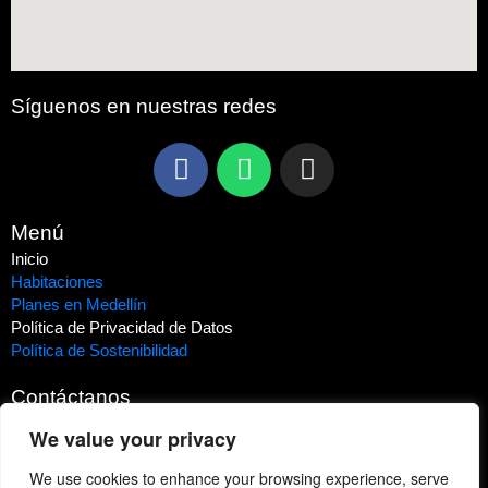
Síguenos en nuestras redes
Menú
Inicio
Habitaciones
Planes en Medellín
Política de Privacidad de Datos
Política de Sostenibilidad
Contáctanos
We value your privacy
Teléfono:
(604) 3222916
Dirección:
Carrera 77AA # 47 - 103 - Barrio Velódromo -
We use cookies to enhance your browsing experience, serve