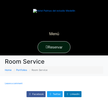
Menú
Reservar
Room Service
Home
Portfolios
Room Service
Leave a comment
Facebook
Twitter
LinkedIn