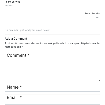
Room Service
Previous
Room Service
Next
No comment yet, add your voice below!
Add a Comment
Tu dirección de correo electrónico no será publicada.
Los campos obligatorios están
marcados con
*
C
o
m
m
e
n
t
*
N
a
m
E
e
m
*
a